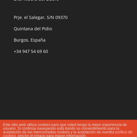
Prje. el Salegar, S/N 09370
Quintana del Pidio
Burgos, España
+34 947 54 69 60
Este sitio web utiliza cookies para que usted tenga la mejor experiencia de
usuario. Si continúa navegando está dando su consentimiento para la
aceptación de las mencionadas cookies y la aceptación de nuestra
política de
cookies
, pinche el enlace para mayor información.