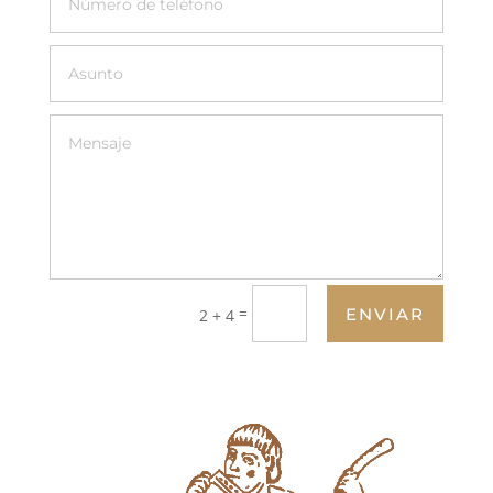
=
ENVIAR
2 + 4