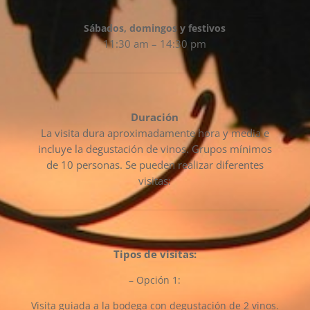
Sábados, domingos y festivos
11:30 am – 14:30 pm
Duración
La visita dura aproximadamente hora y media e
incluye la degustación de vinos. Grupos mínimos
de 10 personas. Se pueden realizar diferentes
visitas:
Tipos de visitas:
– Opción 1:
Visita guiada a la bodega con degustación de 2 vinos.